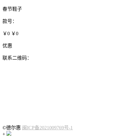
春节鞋子
款号：
￥0
￥0
优惠
联系二维码：
©德尔惠
闽ICP备2021009769号-1
+