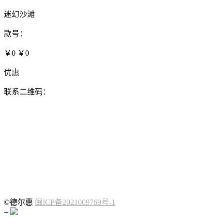
迷幻沙滩
款号：
￥0
￥0
优惠
联系二维码：
©德尔惠
闽ICP备2021009769号-1
+